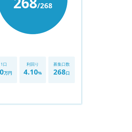
268
/
268
1口
利回り
募集口数
0
4.10
268
万円
%
口